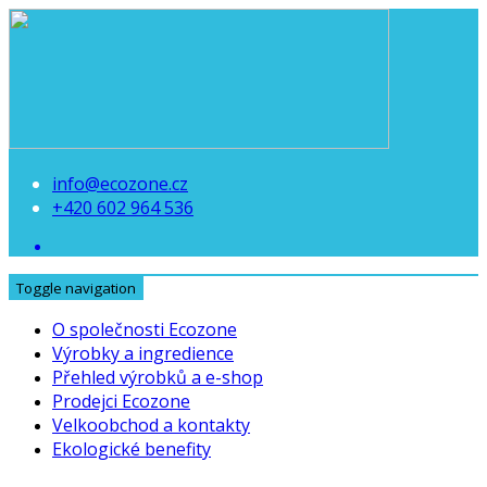
info@ecozone.cz
+420 602 964 536
Toggle navigation
O společnosti Ecozone
Výrobky a ingredience
Přehled výrobků a e-shop
Prodejci Ecozone
Velkoobchod a kontakty
Ekologické benefity